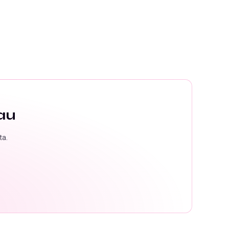
au
ta.