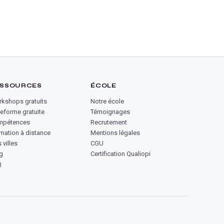
SSOURCES
ÉCOLE
kshops gratuits
Notre école
teforme gratuite
Témoignages
mpétences
Recrutement
mation à distance
Mentions légales
 villes
CGU
g
Certification Qualiopi
Q