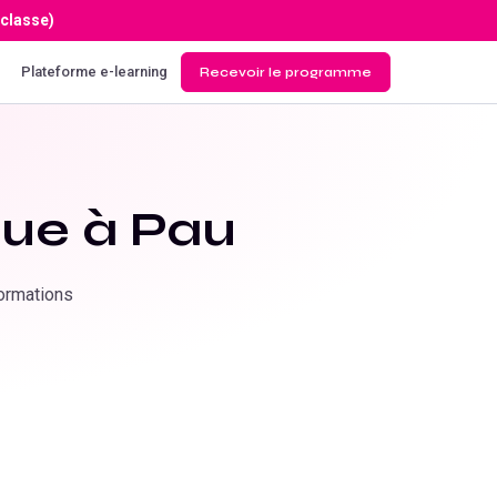
 classe)
Plateforme e-learning
Recevoir le programme
que à
Pau
Formations