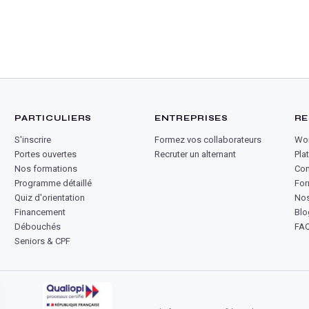
PARTICULIERS
ENTREPRISES
RE
S'inscrire
Formez vos collaborateurs
Wor
Portes ouvertes
Recruter un alternant
Pla
Nos formations
Co
Programme détaillé
For
Quiz d'orientation
Nos
Financement
Blo
Débouchés
FA
Seniors & CPF