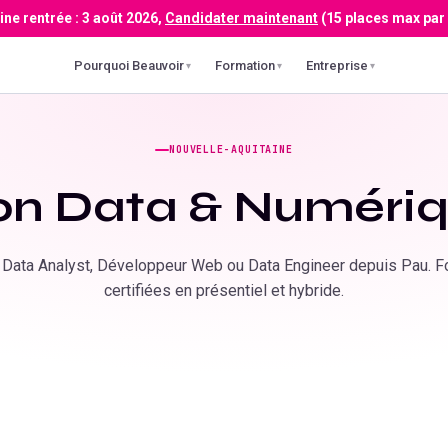
ne rentrée :
3 août 2026
,
Candidater maintenant
(15 places max par
Pourquoi Beauvoir
Formation
Entreprise
▾
▾
▾
NOUVELLE-AQUITAINE
on Data & Numéri
Data Analyst, Développeur Web ou Data Engineer depuis
Pau
. 
certifiées en présentiel et hybride.