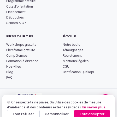
Programme détaillé
Quiz d'orientation
Financement
Débouchés
Seniors & CPF
RESSOURCES
ÉCOLE
Workshops gratuits
Notre école
Plateforme gratuite
Témoignages
Compétences
Recrutement
Formation à distance
Mentions légales
Nos villes
CGU
Blog
Certification Qualiopi
FAQ
💬
🍪 On respecte ta vie privée. On utilise des cookies de
mesure
Organisme de formation certifié Qualiopi
d'audience
et des
contenus externes
(vidéos).
En savoir plus
.
Tout refuser
Personnaliser
Tout accepter