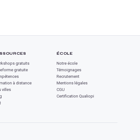
SSOURCES
ÉCOLE
kshops gratuits
Notre école
teforme gratuite
Témoignages
mpétences
Recrutement
mation à distance
Mentions légales
 villes
CGU
g
Certification Qualiopi
Q