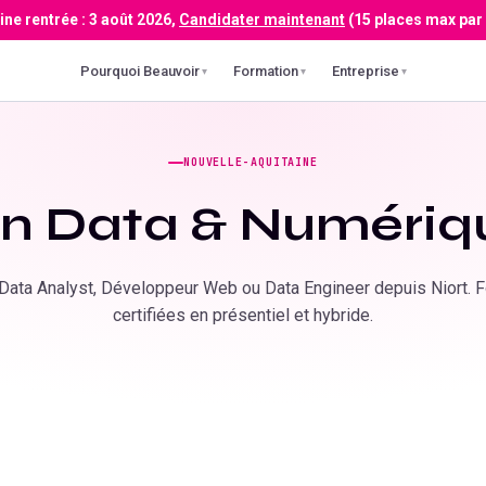
ne rentrée :
3 août 2026
,
Candidater maintenant
(15 places max par
Pourquoi Beauvoir
Formation
Entreprise
▾
▾
▾
NOUVELLE-AQUITAINE
n Data & Numériq
ata Analyst, Développeur Web ou Data Engineer depuis
Niort
. 
certifiées en présentiel et hybride.