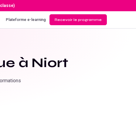
 classe)
Plateforme e-learning
Recevoir le programme
ue à
Niort
Formations