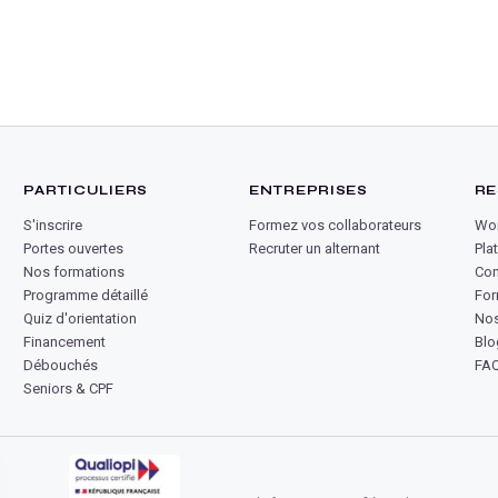
PARTICULIERS
ENTREPRISES
RE
S'inscrire
Formez vos collaborateurs
Wor
Portes ouvertes
Recruter un alternant
Pla
Nos formations
Co
Programme détaillé
For
Quiz d'orientation
Nos
Financement
Blo
Débouchés
FA
Seniors & CPF