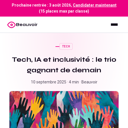
Prochaine rentrée :
3 août 2026
,
Candidater maintenant
(15 places max par classe)
Beauvoir
TECH
Tech, IA et inclusivité : le trio
gagnant de demain
10 septembre 2025
·
4 min
·
Beauvoir