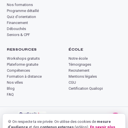
Nos formations
Programme détaillé
Quiz d'orientation
Financement
Débouchés
Seniors & CPF
RESSOURCES
ÉCOLE
Workshops gratuits
Notre école
Plateforme gratuite
Témoignages
Compétences
Recrutement
Formation à distance
Mentions légales
Nos villes
CGU
Blog
Certification Qualiopi
FAQ
💬
🍪 On respecte ta vie privée. On utilise des cookies de
mesure
Organisme de formation certifié Qualiopi
d'audience
et des
contenus externes
(vidéos).
En savoir plus
.