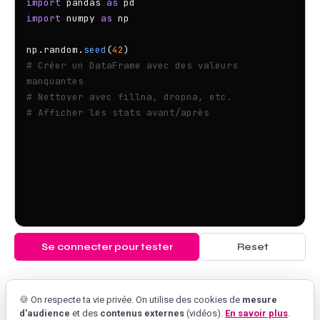
import
 pandas 
as
import
 numpy 
as
 np

np.random.
seed
(
42
# Créer un DataFrame avec des valeurs 
manquantes
# Nettoyer avec fillna, dropna, etc.
# Afficher les stats avant/après
Se connecter pour tester
Reset
🍪 On respecte ta vie privée. On utilise des cookies de
mesure
d'audience
et des
contenus externes
(vidéos).
En savoir plus
.