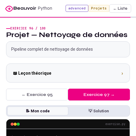
Beauvoir
Python
← Liste
advanced
Projets
EXERCICE
96
/
100
Projet — Nettoyage de données
Pipeline complet de nettoyage de données
›
📖 Leçon théorique
← Exercice
95
Exercice
97
→
📝 Mon code
💡 Solution
exercise.py