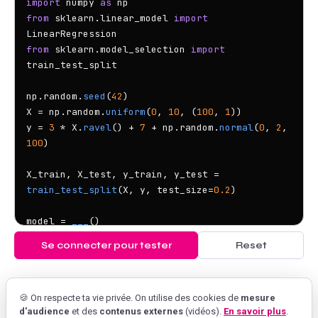
import
 numpy 
as
from
 sklearn.linear_model 
import
from
 sklearn.model_selection 
import
train_test_split

np.random.
seed
(
42
)

X = np.random.
uniform
(
0
, 
10
, (
100
, 
1
))

y = 
3
 * X.
ravel
() + 
7
 + np.random.
normal
(
0
, 
2
, 
100
)

X_train, X_test, y_train, y_test = 
train_test_split
(X, y, test_size=
0.2
)

model = 
___
()

model.
___
(X_train, y_train)

Se connecter pour tester
Reset
y_pred = model.
___
print
(f
'R2: {r2_score(y_test, y_pred):.4f}'
🍪 On respecte ta vie privée. On utilise des cookies de
mesure
d'audience
et des
contenus externes
(vidéos).
En savoir plus
.