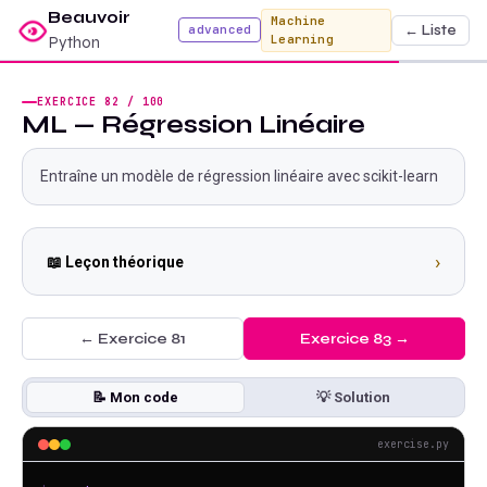
Beauvoir
Machine
← Liste
advanced
Learning
Python
EXERCICE
82
/
100
ML — Régression Linéaire
Entraîne un modèle de régression linéaire avec scikit-learn
›
📖 Leçon théorique
← Exercice
81
Exercice
83
→
📝 Mon code
💡 Solution
exercise.py