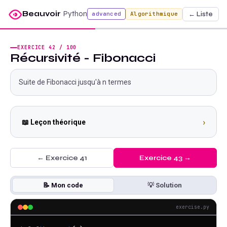
Beauvoir
Python
← Liste
advanced
Algorithmique
EXERCICE
42
/
100
Récursivité - Fibonacci
Suite de Fibonacci jusqu'à n termes
›
📖 Leçon théorique
← Exercice
41
Exercice
43
→
📝 Mon code
💡 Solution
exercise.py