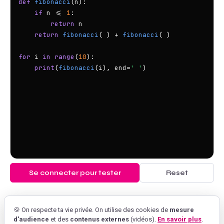
def
fibonacci
(n):

if
 n <= 
1
:

return
 n

return
fibonacci
( ) + 
fibonacci
( )

for
 i 
in
range
(
10
):

print
(
fibonacci
(i), end=
' '
Se connecter pour tester
Reset
🍪 On respecte ta vie privée. On utilise des cookies de
mesure
d'audience
et des
contenus externes
(vidéos).
En savoir plus
.