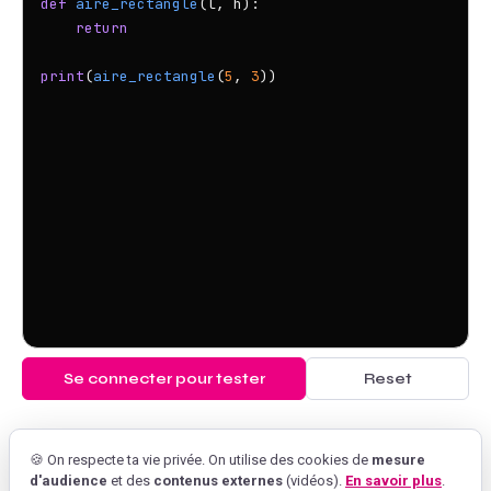
def
aire_rectangle
(l, h):

return
print
(
aire_rectangle
(
5
, 
3
Se connecter pour tester
Reset
🍪 On respecte ta vie privée. On utilise des cookies de
mesure
d'audience
et des
contenus externes
(vidéos).
En savoir plus
.