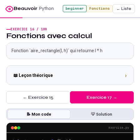
Beauvoir
Python
← Liste
beginner
Fonctions
EXERCICE
16
/
100
Fonctions avec calcul
Fonction `aire_rectangle(l, h)` qui retourne l * h
›
📖 Leçon théorique
← Exercice
15
Exercice
17
→
📝 Mon code
💡 Solution
exercise.py