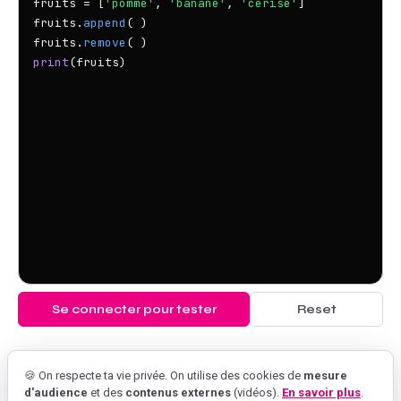
fruits = [
'pomme'
, 
'banane'
, 
'cerise'
]

fruits.
append
( )

fruits.
remove
print
Se connecter pour tester
Reset
🍪 On respecte ta vie privée. On utilise des cookies de
mesure
d'audience
et des
contenus externes
(vidéos).
En savoir plus
.