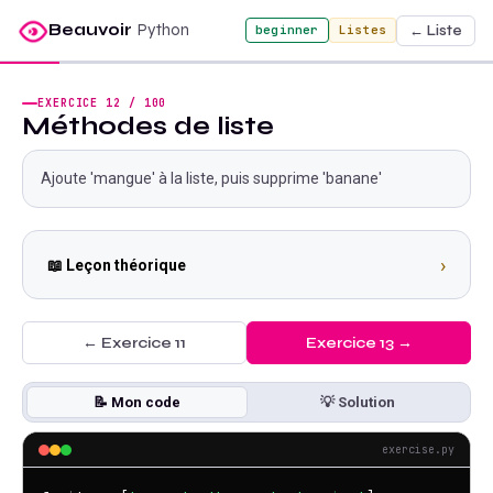
Beauvoir
Python
← Liste
beginner
Listes
EXERCICE
12
/
100
Méthodes de liste
Ajoute 'mangue' à la liste, puis supprime 'banane'
›
📖 Leçon théorique
← Exercice
11
Exercice
13
→
📝 Mon code
💡 Solution
exercise.py