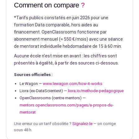
Comment on compare
?
*
Tarifs publics constatés en juin 2026 pour une
formation Data comparable, hors aides au
financement. OpenClassrooms fonctionne par
abonnement mensuel (≈ 550 €/mois) avec une séance
de mentorat individuelle hebdomadaire de 15 à 60 min.
Aucune école n'est mise en avant : les chiffres sont
présentés à égalité, à partir des sources ci-dessous.
Sources officielles :
Le Wagon
—
www.lewagon.com/how-it-works
Liora (ex-DataScientest)
—
liora.io/methode-pedagogique
OpenClassrooms (centre mentors)
—
mentors.openclassrooms.com/pages/a-propos-du-
mentorat
Une erreur ou un tarif obsolète ?
Signalez-le
— on corrige
sous 48 h.