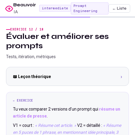
Beauvoir
Prompt
← Liste
intermediate
Engineering
IA
EXERCICE
12
/
18
Évaluer et améliorer ses
prompts
Tests, itération, métriques
›
📖 Leçon théorique
✏️ EXERCICE
Tu veux comparer 2 versions d'un prompt qui
résume un
article de presse
.
V1 = court :
« Résume cet article. »
V2 = détaillé :
« Résume
en 5 puces de 1 phrase, en mentionnant idée principale, 3