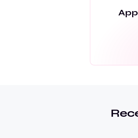
App
Rec