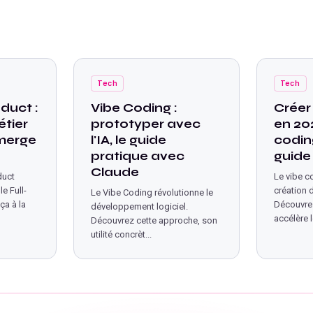
Tech
Tech
duct :
Vibe Coding :
Créer
tier
prototyper avec
en 202
émerge
l'IA, le guide
coding
pratique avec
guide
Claude
duct
Le vibe c
e Full-
création 
Le Vibe Coding révolutionne le
ça à la
Découvre
développement logiciel.
accélère
Découvrez cette approche, son
utilité concrèt
...