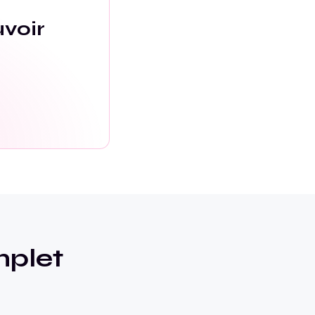
voir
plet