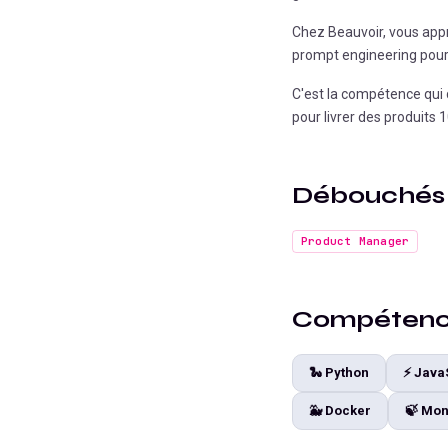
Chez Beauvoir, vous appr
prompt engineering pour l
C'est la compétence qui d
pour livrer des produits 10
Débouchés
Product Manager
Compétence
🐍
Python
⚡
Java
🐳
Docker
🍃
Mon