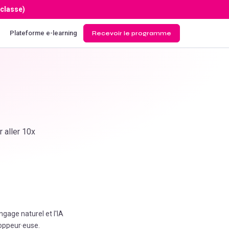
 classe)
Plateforme e-learning
Recevoir le programme
 aller 10x
gage naturel et l'IA
loppeur·euse.