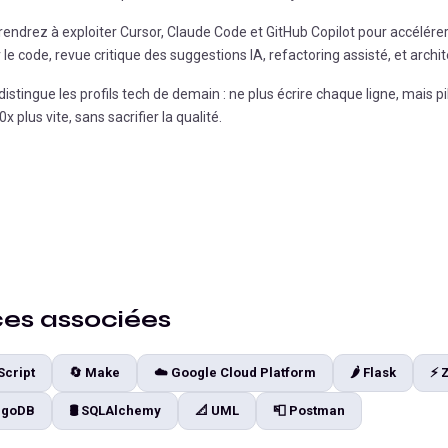
endrez à exploiter Cursor, Claude Code et GitHub Copilot pour accélérer 
e code, revue critique des suggestions IA, refactoring assisté, et archit
istingue les profils tech de demain : ne plus écrire chaque ligne, mais pi
x plus vite, sans sacrifier la qualité.
s associées
Script
🔄
Make
☁️
Google Cloud Platform
🌶️
Flask
⚡
goDB
🛢️
SQLAlchemy
📐
UML
📮
Postman