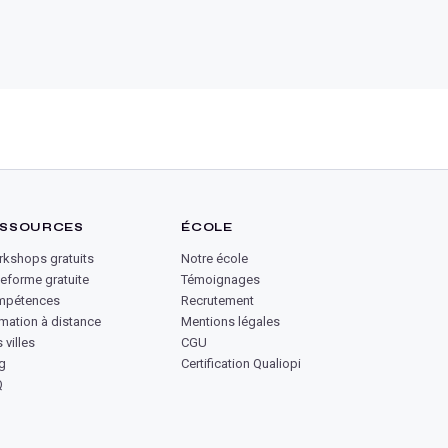
SSOURCES
ÉCOLE
kshops gratuits
Notre école
teforme gratuite
Témoignages
mpétences
Recrutement
mation à distance
Mentions légales
 villes
CGU
g
Certification Qualiopi
Q