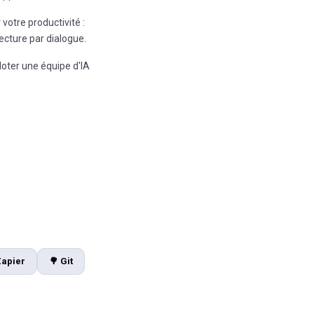
votre productivité :
ecture par dialogue.
loter une équipe d'IA
Zapier
🌳
Git