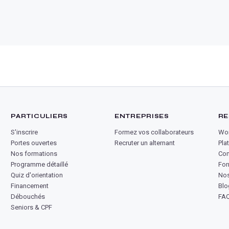
PARTICULIERS
ENTREPRISES
RE
S'inscrire
Formez vos collaborateurs
Wor
Portes ouvertes
Recruter un alternant
Pla
Nos formations
Co
Programme détaillé
For
Quiz d'orientation
Nos
Financement
Blo
Débouchés
FA
Seniors & CPF