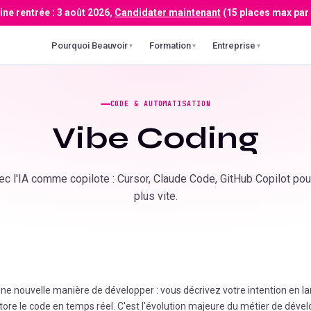
ne rentrée :
3 août 2026
,
Candidater maintenant
(15 places max par
Pourquoi Beauvoir
Formation
Entreprise
▾
▾
▾
CODE & AUTOMATISATION
Vibe Coding
c l'IA comme copilote : Cursor, Claude Code, GitHub Copilot pour
plus vite.
ne nouvelle manière de développer : vous décrivez votre intention en lan
tore le code en temps réel. C'est l'évolution majeure du métier de déve