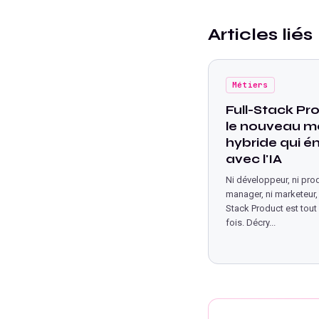
Articles liés
Métiers
Full-Stack Pro
le nouveau mé
hybride qui 
avec l'IA
Ni développeur, ni pro
manager, ni marketeur, l
Stack Product est tout 
fois. Décry
...