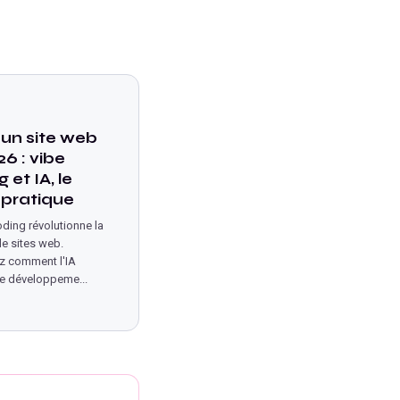
 un site web
6 : vibe
 et IA, le
 pratique
oding révolutionne la
de sites web.
z comment l'IA
 le développeme
...