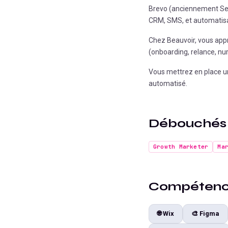
Brevo (anciennement Sen
CRM, SMS, et automatisat
Chez Beauvoir, vous app
(onboarding, relance, nur
Vous mettrez en place un
automatisé.
Débouchés
Growth Marketer
Ma
Compétence
🌐
Wix
🎨
Figma