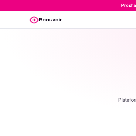
Prochai
Beauvoir
Platefor