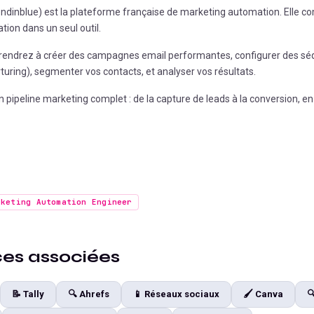
dinblue) est la plateforme française de marketing automation. Elle c
ion dans un seul outil.
rendrez à créer des campagnes email performantes, configurer des s
turing), segmenter vos contacts, et analyser vos résultats.
 pipeline marketing complet : de la capture de leads à la conversion, en
rketing Automation Engineer
s associées
📝
Tally
🔍
Ahrefs
📱
Réseaux sociaux
🖌️
Canva
