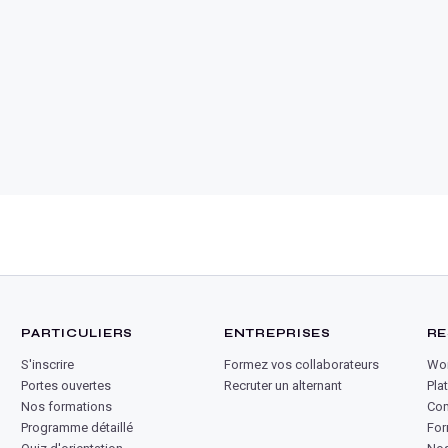
PARTICULIERS
ENTREPRISES
RE
S'inscrire
Formez vos collaborateurs
Wor
Portes ouvertes
Recruter un alternant
Pla
Nos formations
Co
Programme détaillé
For